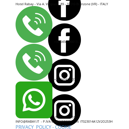
Hotel Rabay - Via A. Vespucci, 89 - 37010 Brenzone (VR) - ITALY
+39 0456599013 -
+39 3474129371
+39 3474129371
INFO@RABAY.IT - P.IVA 04486650239 - ​CIN ​ IT023014A12V2O253H
PRIVACY POLICY - COOKIE