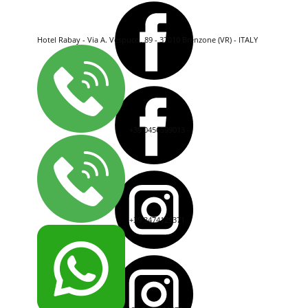
Hotel Rabay - Via A. Vespucci, 89 - 37010 Brenzone (VR) - ITALY
+39 0456599013 -
+39 3474129371