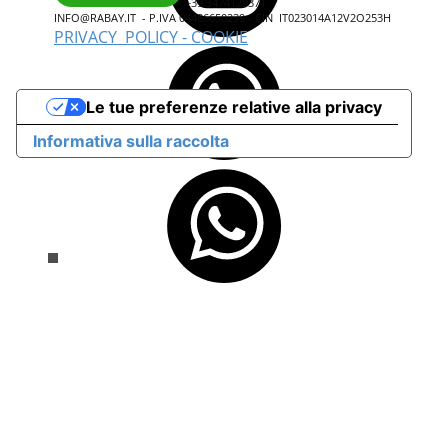
+39 3474129371
INFO@RABAY.IT - P.IVA 04486650239 - ​CIN ​ IT023014A12V2O253H
PRIVACY POLICY - COOKIE
Le tue preferenze relative alla privacy
Informativa sulla raccolta