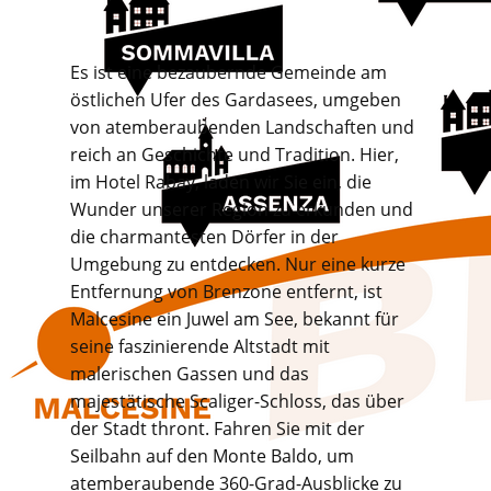
​​Es ist eine bezaubernde Gemeinde am
östlichen Ufer des Gardasees, umgeben
von atemberaubenden Landschaften und
reich an Geschichte und Tradition. Hier,
im Hotel Rabay, laden wir Sie ein, die
Wunder unserer Region zu erkunden und
die charmantesten Dörfer in der
Umgebung zu entdecken. Nur eine kurze
Entfernung von Brenzone entfernt, ist
Malcesine ein Juwel am See, bekannt für
seine faszinierende Altstadt mit
malerischen Gassen und das
majestätische Scaliger-Schloss, das über
der Stadt thront. Fahren Sie mit der
Seilbahn auf den Monte Baldo, um
atemberaubende 360-Grad-Ausblicke zu